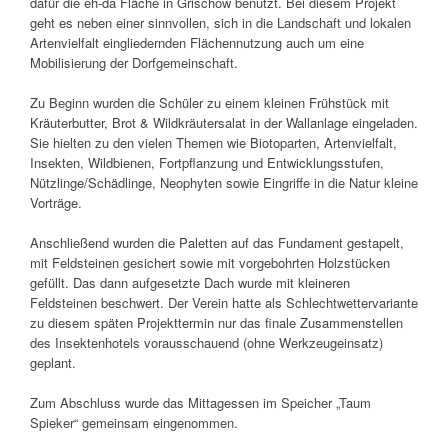
dafür die eh-da Fläche in Grischow benutzt. Bei diesem Projekt
geht es neben einer sinnvollen, sich in die Landschaft und lokalen
Artenvielfalt eingliedernden Flächennutzung auch um eine
Mobilisierung der Dorfgemeinschaft.
Zu Beginn wurden die Schüler zu einem kleinen Frühstück mit
Kräuterbutter, Brot & Wildkräutersalat in der Wallanlage eingeladen.
Sie hielten zu den vielen Themen wie Biotoparten, Artenvielfalt,
Insekten, Wildbienen, Fortpﬂanzung und Entwicklungsstufen,
Nützlinge/Schädlinge, Neophyten sowie Eingriﬀe in die Natur kleine
Vorträge.
Anschließend wurden die Paletten auf das Fundament gestapelt,
mit Feldsteinen gesichert sowie mit vorgebohrten Holzstücken
gefüllt. Das dann aufgesetzte Dach wurde mit kleineren
Feldsteinen beschwert. Der Verein hatte als Schlechtwettervariante
zu diesem späten Projekttermin nur das ﬁnale Zusammenstellen
des Insektenhotels vorausschauend (ohne Werkzeugeinsatz)
geplant.
Zum Abschluss wurde das Mittagessen im Speicher „Taum
Spieker“ gemeinsam eingenommen.