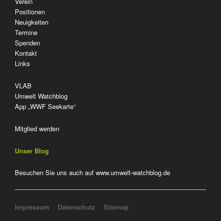
Navigation
Verein
überspringen
Positionen
Neuigkeiten
Termine
Spenden
Kontakt
Links
VLAB
Umwelt Watchblog
App „WWF Seekarte“
Mitglied werden
Unser Blog
Besuchen Sie uns auch auf
www.umwelt-watchblog.de
Navigation überspringen
Impressum
Datenschutz
Sitemap