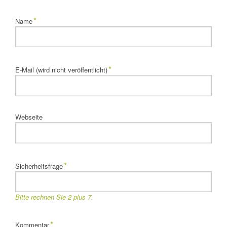
Pflichtfeld
*
Name
Pflichtfeld
*
E-Mail (wird nicht veröffentlicht)
Webseite
Pflichtfeld
*
Sicherheitsfrage
Bitte rechnen Sie 2 plus 7.
Pflichtfeld
*
Kommentar